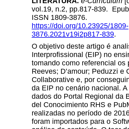
LITERATURA.
e-Curriculum
[o
vol.19, n.2, pp.817-839. Epu
ISSN 1809-3876.
https://doi.org/10.23925/1809-
3876.2021v19i2p817-839
.
O objetivo deste artigo é anal
Interprofissional (EIP) no en
tomando como referencial os p
Reeves; D’amour; Peduzzi e C
Collaborative e, por consegu
da EIP no cenário nacional. 
dados do Portal Regional da B
del Conocimiento RHS e Pub
realizadas no período de 2016
foram importados para o Softw