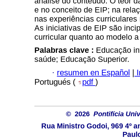
análise do conteúdo. O teor d
e no conceito de EIP; na rela
nas experiências curriculare
As iniciativas de EIP são inc
curricular quanto ao modelo a 
Palabras clave :
Educação int
saúde; Educação Superior.
·
resumen en Español
|
I
Portugués (
pdf
)
© 2026
Pontifícia Uni
Rua Ministro Godoi, 969 4º a
Paulo