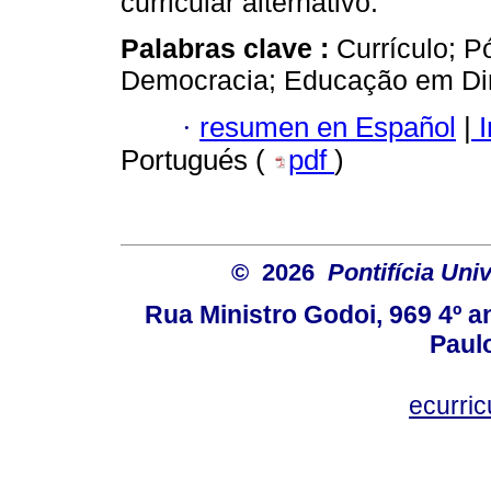
curricular alternativo.
Palabras clave :
Currículo; P
Democracia; Educação em Di
·
resumen en Español
|
I
Portugués (
pdf
)
© 2026
Pontifícia Uni
Rua Ministro Godoi, 969 4º a
Paulo
ecurri