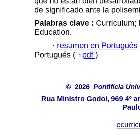
que no están bien desarrollad
de significado ante la polise
Palabras clave :
Currículum;
Education.
·
resumen en Portugués
Portugués (
pdf
)
© 2026
Pontifícia Uni
Rua Ministro Godoi, 969 4º a
Paulo
ecurri