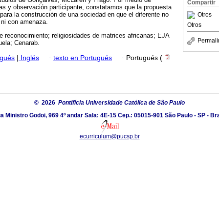
Compartir
as y observación participante, constatamos que la propuesta
 para la construcción de una sociedad en que el diferente no
Otros
, ni con amenaza.
Otros
de reconocimiento; religiosidades de matrices africanas; EJA
Permali
uela; Cenarab.
ugués
|
Inglés
·
texto en Portugués
·
Portugués (
© 2026
Pontifícia Universidade Católica de São Paulo
a Ministro Godoi, 969 4º andar Sala: 4E-15 Cep.: 05015-901 São Paulo - SP - Bra
ecurriculum@pucsp.br