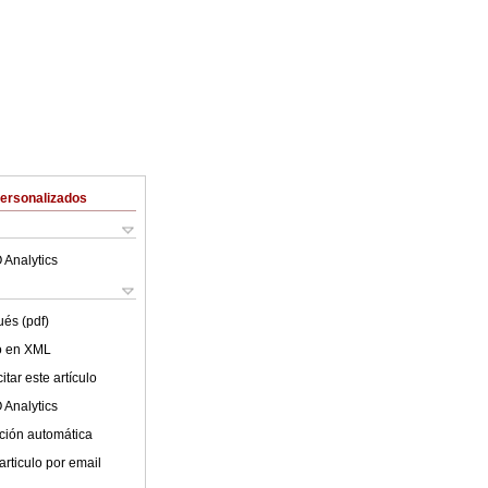
Personalizados
 Analytics
ués (pdf)
lo en XML
tar este artículo
 Analytics
ción automática
articulo por email