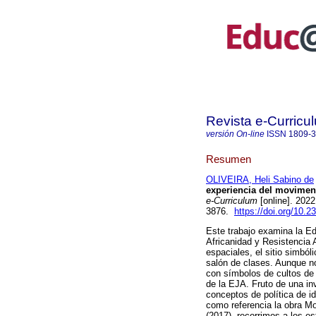
Revista e-Curricu
versión On-line
ISSN
1809-
Resumen
OLIVEIRA, Heli Sabino de
experiencia del movimen
e-Curriculum
[online]. 202
3876.
https://doi.org/10.
Este trabajo examina la E
Africanidad y Resistencia 
espaciales, el sitio simból
salón de clases. Aunque no
con símbolos de cultos de 
de la EJA. Fruto de una inv
conceptos de política de i
como referencia la obra M
(2017), recorrimos a los 