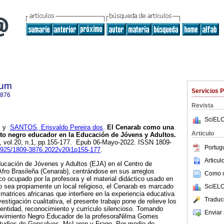
lum
Servicios 
3876
Revista
SciELO
y
SANTOS, Erisvaldo Pereira dos
.
El Cenarab como una
Articulo
to negro educador en la Educación de Jóvens y Adultos.
2, vol.20, n.1, pp.155-177. Epub 06-Mayo-2022. ISSN 1809-
Portug
23925/1809-3876.2022v20i1p155-177
.
Articu
ducación de Jóvenes y Adultos (EJA) en el Centro de
Afro Brasileña (Cenarab), centrándose en sus arreglos
Como ci
ico ocupado por la profesora y el material didáctico usado en
 sea propiamente un local religioso, el Cenarab es marcado
SciELO
matrices africanas que interfiere en la experiencia educativa
Traduc
estigación cualitativa, el presente trabajo pone de relieve los
dentidad, reconocimiento y currículo silencioso. Tomando
Enviar 
ovimiento Negro Educador de la profesoraNilma Gomes
estudios de Gonçalves, McLaren y Frago. Por medio de