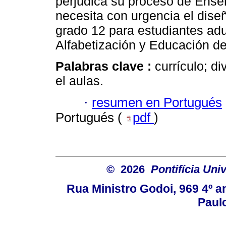
perjudica su proceso de Enseñ
necesita con urgencia el diseñ
grado 12 para estudiantes adu
Alfabetización y Educación de
Palabras clave :
currículo; d
el aulas.
·
resumen en Portugués
Portugués (
pdf
)
© 2026
Pontifícia Uni
Rua Ministro Godoi, 969 4º a
Paulo