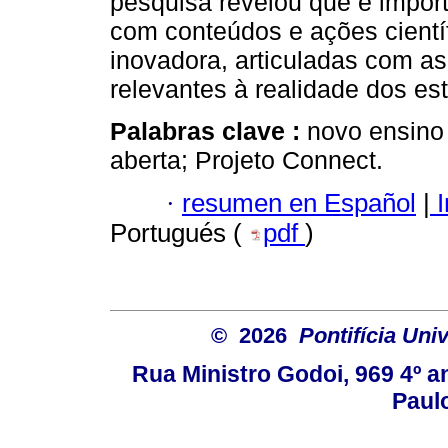
pesquisa revelou que é impor
com conteúdos e ações científi
inovadora, articuladas com a
relevantes à realidade dos es
Palabras clave :
novo ensino 
aberta; Projeto Connect.
·
resumen en Español
|
I
Portugués (
pdf
)
© 2026
Pontifícia Uni
Rua Ministro Godoi, 969 4º a
Paulo