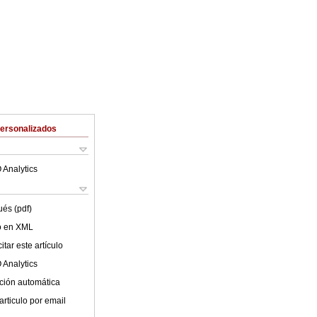
Personalizados
 Analytics
ués (pdf)
lo en XML
tar este artículo
 Analytics
ción automática
articulo por email