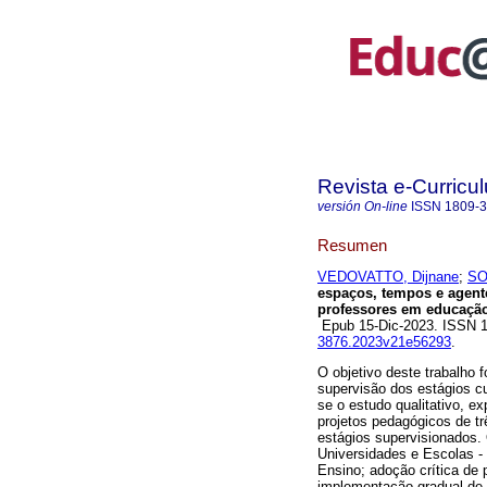
Revista e-Curricu
versión On-line
ISSN
1809-
Resumen
VEDOVATTO, Dijnane
;
SO
espaços, tempos e agente
professores em educação 
Epub 15-Dic-2023. ISSN 
3876.2023v21e56293
.
O objetivo deste trabalho f
supervisão dos estágios c
se o estudo qualitativo, e
projetos pedagógicos de t
estágios supervisionados.
Universidades e Escolas -
Ensino; adoção crítica de 
implementação gradual de 