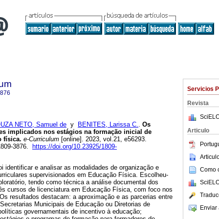
lum
Servicios 
3876
Revista
SciELO
UZA NETO, Samuel de
y
BENITES, Larissa C.
.
Os
Articulo
s implicados nos estágios na formação inicial de
física.
e-Curriculum
[online]. 2023, vol.21, e56293.
Portug
1809-3876.
https://doi.org/10.23925/1809-
Articu
oi identificar e analisar as modalidades de organização e
Como ci
urriculares supervisionados em Educação Física. Escolheu-
xploratório, tendo como técnica a análise documental dos
SciELO
rês cursos de licenciatura em Educação Física, com foco nos
Traduc
 Os resultados destacam: a aproximação e as parcerias entre
 Secretarias Municipais de Educação ou Diretorias de
Enviar 
políticas governamentais de incentivo à educação;
estágios e programas de formação para formadores de