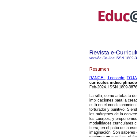
Revista e-Curricu
versión On-line
ISSN
1809-
Resumen
RANGEL, Leonardo
;
TOJA
currículos indisciplinado
Feb-2024. ISSN 1809-387
La silla, como artefacto de
implicaciones para la creac
está en el condicionamient
torturador y punitivo. Siend
los márgenes de la convers
los cuerpos, y proponemos 
modalidades curriculares c
tierra, en el patio de la e
imaginación. Son saberes 
sentarse en cuclillas, al f