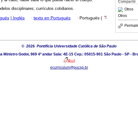
Compartir
odelos disciplinares; currículos cotidianos.
Otros
Otros
ugués
|
Inglés
·
texto en Portugués
·
Portugués (
Permali
© 2026
Pontifícia Universidade Católica de São Paulo
a Ministro Godoi, 969 4º andar Sala: 4E-15 Cep.: 05015-901 São Paulo - SP - Bra
ecurriculum@pucsp.br