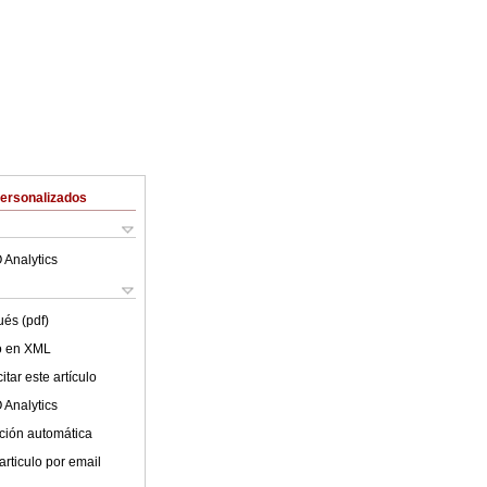
Personalizados
 Analytics
ués (pdf)
lo en XML
tar este artículo
 Analytics
ción automática
articulo por email