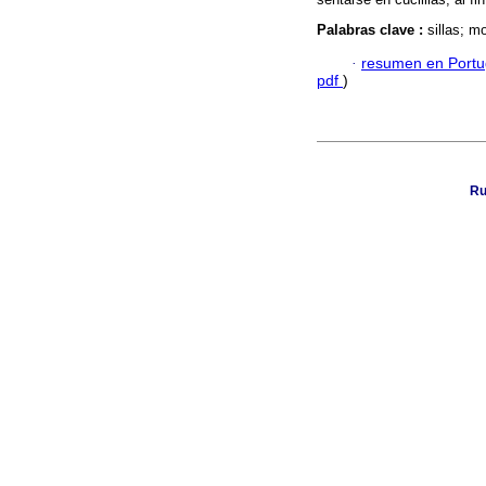
Palabras clave :
sillas; m
·
resumen en Port
pdf
)
Ru