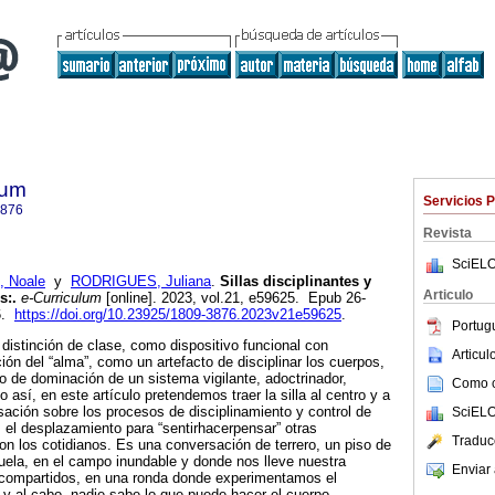
lum
Servicios 
3876
Revista
SciELO
, Noale
y
RODRIGUES, Juliana
.
Sillas disciplinantes y
Articulo
s:.
e-Curriculum
[online]. 2023, vol.21, e59625. Epub 26-
6.
https://doi.org/10.23925/1809-3876.2023v21e59625
.
Portug
 distinción de clase, como dispositivo funcional con
Articu
ión del “alma”, como un artefacto de disciplinar los cuerpos,
o de dominación de un sistema vigilante, adoctrinador,
Como ci
o así, en este artículo pretendemos traer la silla al centro y a
ación sobre los procesos de disciplinamiento y control de
SciELO
el desplazamiento para “sentirhacerpensar” otras
Traduc
on los cotidianos. Es una conversación de terrero, un piso de
scuela, en el campo inundable y donde nos lleve nuestra
Enviar 
compartidos, en una ronda donde experimentamos el
in y al cabo, nadie sabe lo que puede hacer el cuerpo.