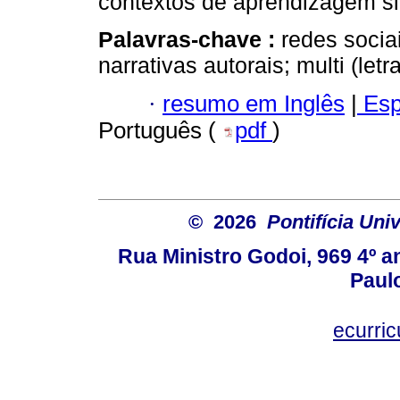
contextos de aprendizagem sig
Palavras-chave :
redes socia
narrativas autorais; multi (let
·
resumo em Inglês
|
Esp
Português (
pdf
)
© 2026
Pontifícia Uni
Rua Ministro Godoi, 969 4º a
Paulo
ecurri