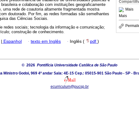
Compartilh
 brasileira e colaboração com instituições geograficamente
e, uma rede de coautoria altamente fragmentada mostra
Mais
com doutorado. Por fim, as redes formadas são semelhantes
Mais
uisa das Ciências Sociais.
Permali
de redes sociais; tecnologia da informação e comunicação;
rrículo; construção de conhecimento.
|
Espanhol
·
texto em Inglês
·
Inglês (
pdf
)
© 2026
Pontifícia Universidade Católica de São Paulo
a Ministro Godoi, 969 4º andar Sala: 4E-15 Cep.: 05015-901 São Paulo - SP - Bra
ecurriculum@pucsp.br