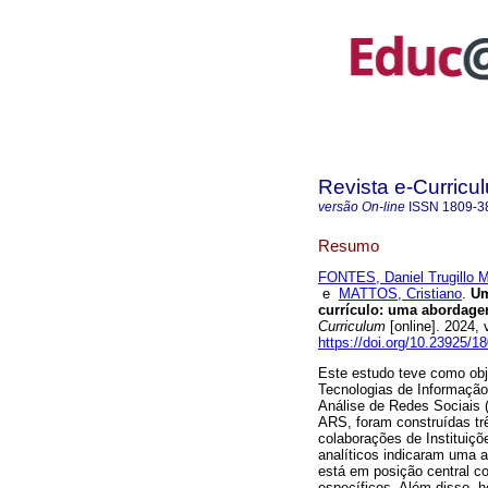
Revista e-Curricu
versão On-line
ISSN
1809-3
Resumo
FONTES, Daniel Trugillo M
e
MATTOS, Cristiano
.
Um
currículo: uma abordage
Curriculum
[online]. 2024,
https://doi.org/10.23925/
Este estudo teve como obj
Tecnologias de Informação
Análise de Redes Sociais (
ARS, foram construídas três
colaborações de Instituiçõe
analíticos indicaram uma a
está em posição central c
específicos. Além disso, h