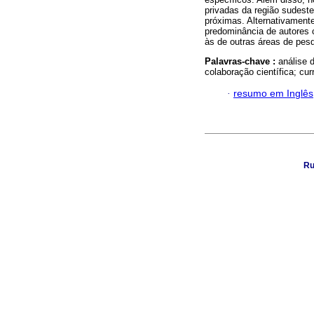
privadas da região sudeste
próximas. Alternativament
predominância de autores 
às de outras áreas de pesq
Palavras-chave :
análise 
colaboração científica; cu
·
resumo em Inglês
Ru