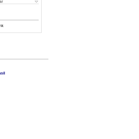
ar
nk
sil