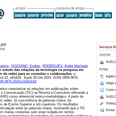
lum
Serviços P
876
Journal
SciELO
artins
;
VIGGIANO, Esdras
;
RODRIGUES, André Machado
Artigo
 estudo das relações da tecnologia na pesquisa em
m de redes para as conexões e colaborações.
e-
Inglês 
 vol.22, e61618. Epub 30-Set-2024. ISSN 1809-3876.
1809-3876.2024v22e61618
.
Artigo
etivo caracterizar as relações em publicações sobre
Como ci
 e Comunicação (TIC) na Revista e-Curriculum utilizando a
ARS) como referencial teórico-metodológico. A partir do
SciELO
 redes: (i) coocorrência de palavras-chave, (ii)
Traduç
s de Ensino Superior e (iii) coautoria. Os resultados
rticulação entre as palavras-chave, mostrando que a TIC
Enviar 
om muitas conexões sem estar isolada em nichos
ouve predominância de trabalhos de universidades públicas e