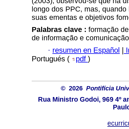
(2003), observou-se que há di
longo dos PPC, mas, quando h
suas ementas e objetivos fom
Palabras clave :
formação de 
de informação e comunicação; 
·
resumen en Español
|
I
Portugués (
pdf
)
© 2026
Pontifícia Uni
Rua Ministro Godoi, 969 4º a
Paulo
ecurri