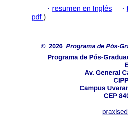
·
resumen en Inglés
·
pdf
)
© 2026
Programa de Pós-Gr
Programa de Pós-Graduaç
E
Av. General C
CIPP
Campus Uvarana
CEP 840
praxise