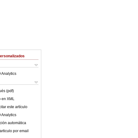
Personalizados
 Analytics
ués (pdf)
lo en XML
tar este artículo
 Analytics
ción automática
articulo por email