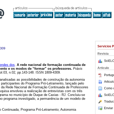
Servicios 
4309
Revista
SciELO
endes dos
.
A rede nacional de formação continuada de
Articulo
mento e os modos de “formar” os professores.
Práxis
vol.03, n.02, pp.143-148. ISSN 1809-4309.
Portug
analisadas as possibilidades de construção da autonomia
Articu
s participantes do Programa Pró-Letramento, lançado pelo
da Rede Nacional de Formação Continuada de Professores
Como ci
quisa envolveu a realização de entrevistas com os três
ograma no município de Duque de Caxias - RJ. Concluiu-se
SciELO
, no programa investigado, a permanência de um modelo de
Traduc
Enviar 
 Continuada; Programa Pró-Letramento; Autonomia