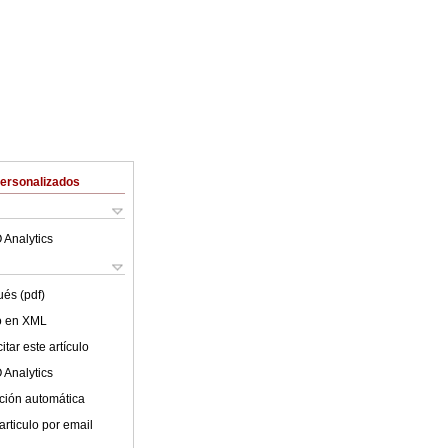
Personalizados
 Analytics
ués (pdf)
lo en XML
tar este artículo
 Analytics
ción automática
articulo por email