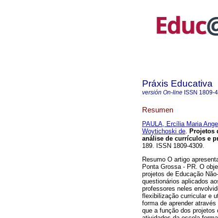
Práxis Educativa
versión On-line
ISSN
1809-
Resumen
PAULA, Ercília Maria Angel
Woytichoski de
.
Projetos 
análise de currículos e pr
189. ISSN 1809-4309.
Resumo O artigo apresent
Ponta Grossa - PR. O objet
projetos de Educação Não-
questionários aplicados ao
professores neles envolvi
flexibilização curricular 
forma de aprender através 
que a função dos projeto
atividades da escola forma