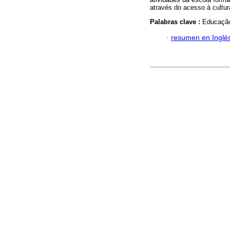
através do acesso à cultura
Palabras clave :
Educação
·
resumen en Inglé