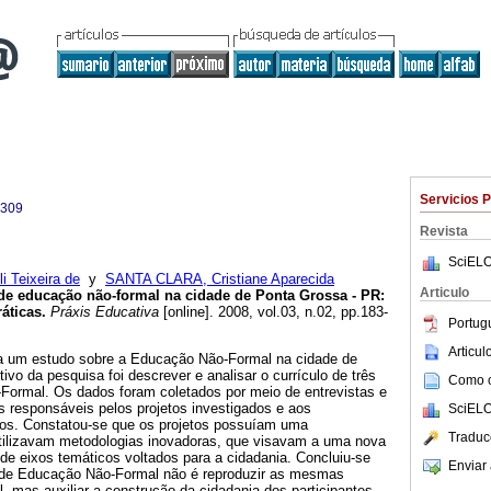
Servicios 
4309
Revista
SciELO
i Teixeira de
y
SANTA CLARA, Cristiane Aparecida
Articulo
de educação não-formal na cidade de Ponta Grossa - PR:
áticas.
Práxis Educativa
[online]. 2008, vol.03, n.02, pp.183-
Portug
Articu
a um estudo sobre a Educação Não-Formal na cidade de
ivo da pesquisa foi descrever e analisar o currículo de três
Como ci
Formal. Os dados foram coletados por meio de entrevistas e
s responsáveis pelos projetos investigados e aos
SciELO
dos. Constatou-se que os projetos possuíam uma
Traduc
e utilizavam metodologias inovadoras, que visavam a uma nova
de eixos temáticos voltados para a cidadania. Concluiu-se
Enviar 
s de Educação Não-Formal não é reproduzir as mesmas
l, mas auxiliar a construção da cidadania dos participantes