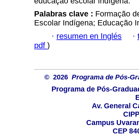
educação escolar indígena.
Palabras clave :
Formação de
Escolar Indígena; Educação In
·
resumen en Inglés
·
pdf
)
© 2026
Programa de Pós-Gr
Programa de Pós-Graduaç
E
Av. General C
CIPP
Campus Uvarana
CEP 840