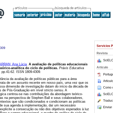
Servicios 
4309
Revista
SciELO
RRAN, Ana Lúcia
.
A avaliação de políticas educacionais
Articulo
rico-analítica do ciclo de políticas.
Práxis Educativa
01, pp.41-62. ISSN 1809-4309.
Portug
tância da avaliação de políticas públicas para a área
Articu
 trata de um assunto recente em nosso país, uma vez que os
 essa dimensão de investigação datam do início da década de
Como ci
as de Pós-Graduação em nível stricto sensu. A
ica centrou-se nas contribuições da abordagem teórico-
SciELO
ticas na perspectiva de Stephen Ball e seus colaboradores,
Traduc
ntextos que são condicionados e condicionam as políticas
 de sua agenda à implementação, daí um necessário
Enviar 
 explicite a consecução ou não dos objetivos esperados à luz
Para o campo educacional, o quadro de análise do ciclo de