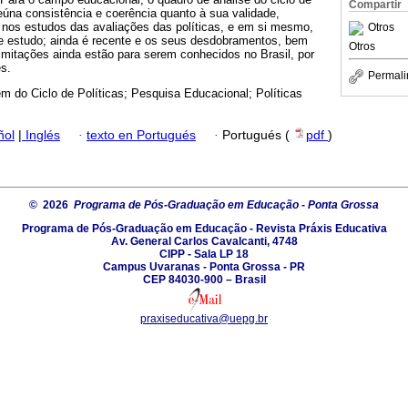
Compartir
reúna consistência e coerência quanto à sua validade,
e nos estudos das avaliações das políticas, e em si mesmo,
Otros
de estudo; ainda é recente e os seus desdobramentos, bem
Otros
imitações ainda estão para serem conhecidos no Brasil, por
s.
Permali
m do Ciclo de Políticas; Pesquisa Educacional; Políticas
ñol
|
Inglés
·
texto en Portugués
·
Portugués (
pdf
)
© 2026
Programa de Pós-Graduação em Educação - Ponta Grossa
Programa de Pós-Graduação em Educação - Revista Práxis Educativa
Av. General Carlos Cavalcanti, 4748
CIPP - Sala LP 18
Campus Uvaranas - Ponta Grossa - PR
CEP 84030-900 – Brasil
praxiseducativa@uepg.br