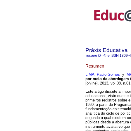
Práxis Educativa
versión On-line
ISSN
1809-
Resumen
LIMA, Paulo Gomes
y
MA
por meio da abordagem teó
[online]. 2013, vol.08, n.
Este artigo discute a impor
educacional, visto que se
primeiros registros sobre
1980, a partir de Program
fundamentação epistemológ
analítica do ciclo de polí
segundo a qual existem co
públicas desde a abertura
instrumento avaliativo que
dos contextos analisados. 