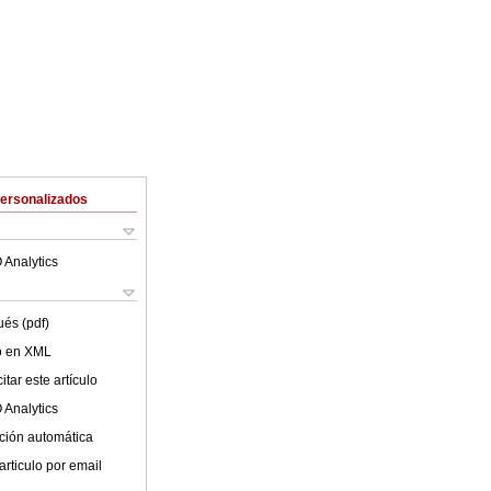
Personalizados
 Analytics
ués (pdf)
lo en XML
tar este artículo
 Analytics
ción automática
articulo por email