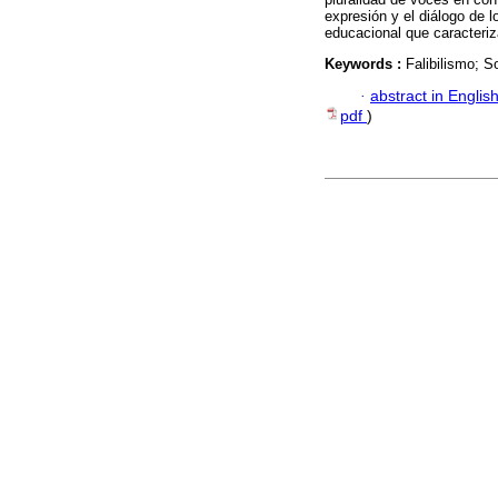
expresión y el diálogo de l
educacional que caracteri
Keywords :
Falibilismo; 
·
abstract in Englis
pdf
)