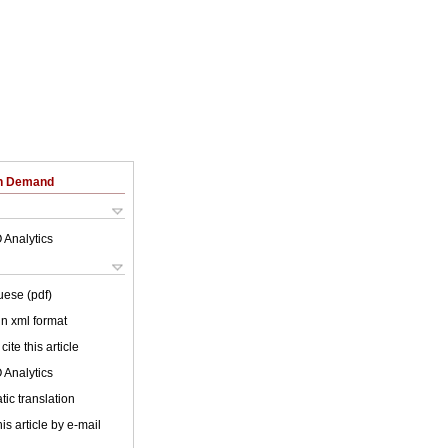
on Demand
 Analytics
uese (pdf)
 in xml format
cite this article
 Analytics
ic translation
is article by e-mail