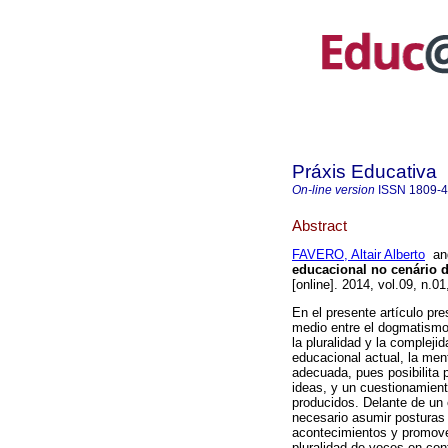
Práxis Educativa
On-line version
ISSN
1809-
Abstract
FAVERO, Altair Alberto
a
educacional no cenário 
[online]. 2014, vol.09, n.
En el presente artículo pre
medio entre el dogmatismo
la pluralidad y la complej
educacional actual, la men
adecuada, pues posibilita 
ideas, y un cuestionamien
producidos. Delante de un
necesario asumir posturas 
acontecimientos y promover
pluralidad de voces en con