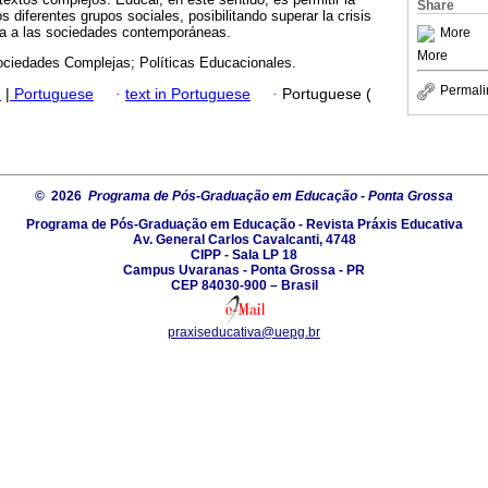
Share
os diferentes grupos sociales, posibilitando superar la crisis
za a las sociedades contemporáneas.
More
More
Sociedades Complejas; Políticas Educacionales.
Permali
h
|
Portuguese
·
text in Portuguese
·
Portuguese (
© 2026
Programa de Pós-Graduação em Educação - Ponta Grossa
Programa de Pós-Graduação em Educação - Revista Práxis Educativa
Av. General Carlos Cavalcanti, 4748
CIPP - Sala LP 18
Campus Uvaranas - Ponta Grossa - PR
CEP 84030-900 – Brasil
praxiseducativa@uepg.br