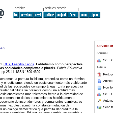
Services 
4309
Journal
SciELO
nd
ODY, Leandro Carlos
.
Falibilismo como perspectiva
Article
das sociedades complexas e plurais.
Práxis Educativa
01, pp.25-41. ISSN 1809-4309.
Portug
sentamos la postura falibilista, entendida como un término
Article
 y el ceticismo, siendo un posicionamiento más viable ante
idad de las sociedades contemporáneas. En la perspectiva
How to 
talidad falibilista se presenta como una actitud más
posicionamientos más tolerantes frente a la diversidad de
SciELO
to permanente de los conocimientos históricamente
Automat
 escenario de incertidumbres y permanentes cambios, es
más flexibles, admitir la constante mutación de
Send th
 un diálogo democrático que permita dar crédito a la
textos complejos. Educar, en este sentido, es permitir la