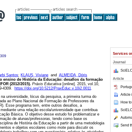
Services 
4309
Journal
SciELO
rbi Santos
;
KLAUS, Viviane
and
ALMEIDA, Dóris
Article
o ensino de História da Educação: desafios da formação
RFOR (2012/2015).
Práxis Educativa
[online]. 2015, vol.10,
Portug
09-4309.
https://doi.org/10.5212/PraxEduc.v.10i2.0011
.
Article
na universidade, lócus da pesquisa, a primeira turma do
lada ao Plano Nacional de Formação de Professores da
How to 
. Esse programa tem, entre outros desafios, a
e mediante uma relação escola/universidade que contribua
SciELO
cação Básica. O objetivo desse estudo foi problematizar e
Automat
rmação de alunas/professoras, tendo como base os
disciplina de História da Educação a partir de uma metodologia
Send th
mentos e objetos escolares como mote para discutir os
dologia trabalhou com um questionário, relativo às atividades