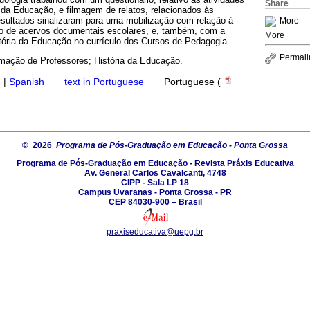
Share
 da Educação, e filmagem de relatos, relacionados às
resultados sinalizaram para uma mobilização com relação à
More
ão de acervos documentais escolares, e, também, com a
More
tória da Educação no currículo dos Cursos de Pedagogia.
Permali
ação de Professores; História da Educação.
h
|
Spanish
·
text in Portuguese
·
Portuguese (
© 2026
Programa de Pós-Graduação em Educação - Ponta Grossa
Programa de Pós-Graduação em Educação - Revista Práxis Educativa
Av. General Carlos Cavalcanti, 4748
CIPP - Sala LP 18
Campus Uvaranas - Ponta Grossa - PR
CEP 84030-900 – Brasil
praxiseducativa@uepg.br