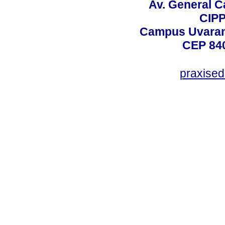
Av. General C
CIPP
Campus Uvarana
CEP 840
praxise