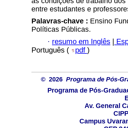
as condições de trabalho dos 
entre estudantes e professore
Palavras-chave :
Ensino Fund
Políticas Públicas.
·
resumo em Inglês
|
Esp
Português (
pdf
)
© 2026
Programa de Pós-Gr
Programa de Pós-Graduaç
E
Av. General C
CIPP
Campus Uvarana