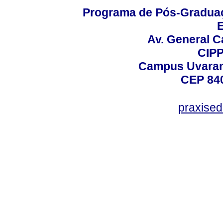
Programa de Pós-Graduaç
E
Av. General C
CIPP
Campus Uvarana
CEP 840
praxise