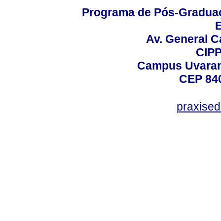
Programa de Pós-Graduaç
E
Av. General C
CIPP
Campus Uvarana
CEP 840
praxise