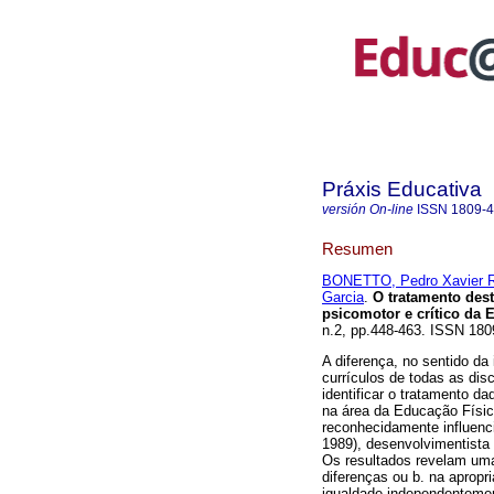
Práxis Educativa
versión On-line
ISSN
1809-
Resumen
BONETTO, Pedro Xavier 
Garcia
.
O tratamento dest
psicomotor e crítico da 
n.2, pp.448-463. ISSN 18
A diferença, no sentido da
currículos de todas as disc
identificar o tratamento d
na área da Educação Física
reconhecidamente influenc
1989), desenvolvimentista 
Os resultados revelam uma
diferenças ou b. na apropr
igualdade independentemen