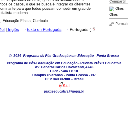
Compartir
bos os casos, o que se busca é integrar os diferentes
a dominante para que todos possam competir em grau de
Otros
italista moderna.
Otros
; Educação Física; Currículo.
Permali
ñol
|
Inglés
·
texto en Portugués
·
Portugués (
© 2026
Programa de Pós-Graduação em Educação - Ponta Grossa
Programa de Pós-Graduação em Educação - Revista Práxis Educativa
Av. General Carlos Cavalcanti, 4748
CIPP - Sala LP 18
Campus Uvaranas - Ponta Grossa - PR
CEP 84030-900 – Brasil
praxiseducativa@uepg.br