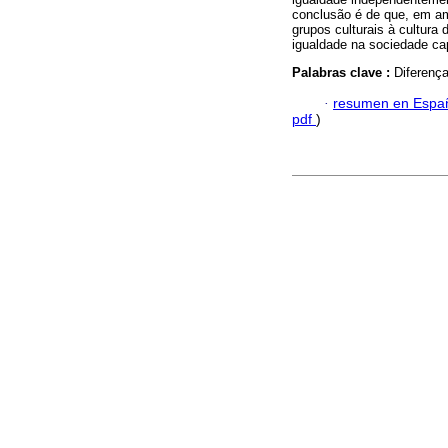
conclusão é de que, em am
grupos culturais à cultur
igualdade na sociedade cap
Palabras clave :
Diferença
·
resumen en Espa
pdf
)