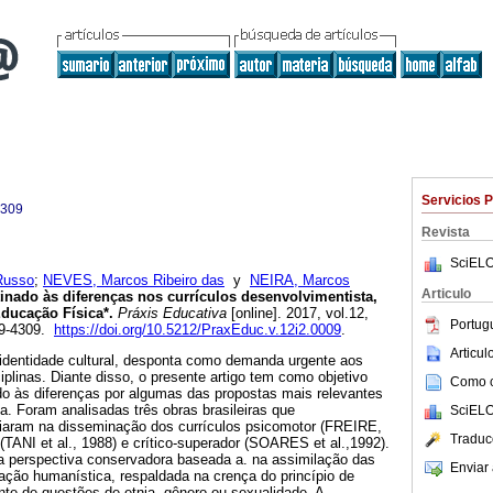
Servicios 
4309
Revista
SciELO
Russo
;
NEVES, Marcos Ribeiro das
y
NEIRA, Marcos
Articulo
inado às diferenças nos currículos desenvolvimentista,
Educação Física*.
Práxis Educativa
[online]. 2017, vol.12,
Portug
09-4309.
https://doi.org/10.5212/PraxEduc.v.12i2.0009
.
Articu
 identidade cultural, desponta como demanda urgente aos
iplinas. Diante disso, o presente artigo tem como objetivo
Como ci
ado às diferenças por algumas das propostas mais relevantes
. Foram analisadas três obras brasileiras que
SciELO
iaram na disseminação dos currículos psicomotor (FREIRE,
Traduc
(TANI et al., 1988) e crítico-superador (SOARES et al.,1992).
 perspectiva conservadora baseada a. na assimilação das
Enviar 
iação humanística, respaldada na crença do princípio de
te de questões de etnia, gênero ou sexualidade. A