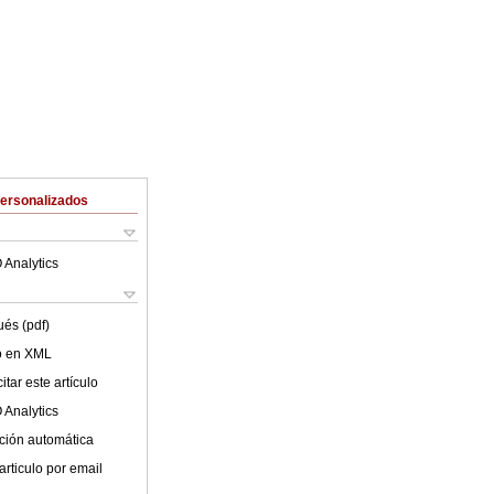
Personalizados
 Analytics
ués (pdf)
lo en XML
tar este artículo
 Analytics
ción automática
articulo por email