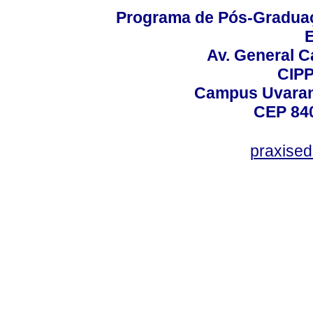
Programa de Pós-Graduaç
E
Av. General C
CIPP
Campus Uvarana
CEP 840
praxise