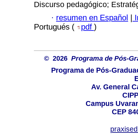
Discurso pedagógico; Estratég
·
resumen en Español
|
I
Portugués (
pdf
)
© 2026
Programa de Pós-Gr
Programa de Pós-Graduaç
E
Av. General C
CIPP
Campus Uvarana
CEP 840
praxise