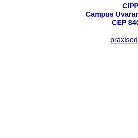
CIPP
Campus Uvarana
CEP 840
praxise