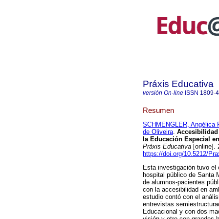
Práxis Educativa
versión On-line
ISSN
1809-
Resumen
SCHMENGLER, Angélica 
de Oliveira
.
Accesibilidad 
la Educación Especial en
Práxis Educativa
[online].
https://doi.org/10.5212/Pr
Esta investigación tuvo el 
hospital público de Santa 
de alumnos-pacientes públi
con la accesibilidad en amb
estudio contó con el análi
entrevistas semiestructura
Educacional y con dos mad
visión y otro con grandes 