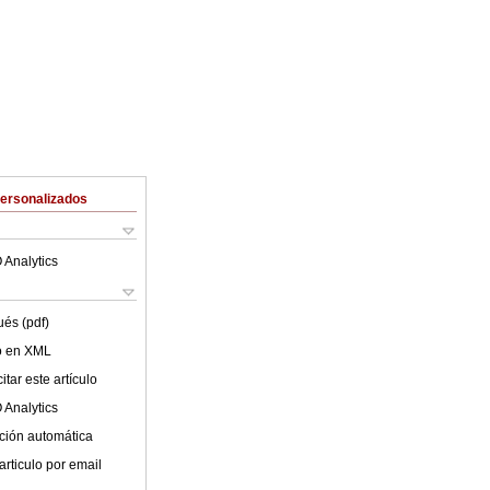
Personalizados
 Analytics
ués (pdf)
lo en XML
tar este artículo
 Analytics
ción automática
articulo por email