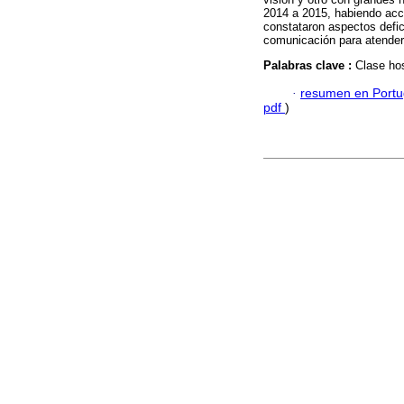
2014 a 2015, habiendo acc
constataron aspectos defici
comunicación para atender 
Palabras clave :
Clase hos
·
resumen en Port
pdf
)