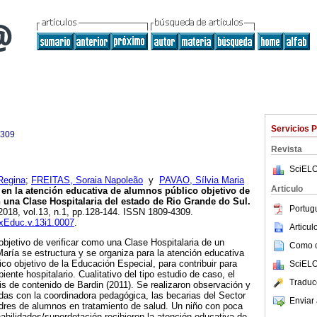
Servicios 
4309
Revista
SciELO
Regina
;
FREITAS, Soraia Napoleão
y
PAVAO, Sílvia Maria
Articulo
en la atención educativa de alumnos público objetivo de
 una Clase Hospitalaria del estado de Rio Grande do Sul.
Portug
 2018, vol.13, n.1, pp.128-144. ISSN 1809-4309.
axEduc.v.13i1.0007
.
Articu
objetivo de verificar como una Clase Hospitalaria de un
Como ci
María se estructura y se organiza para la atención educativa
co objetivo de la Educación Especial, para contribuir para
SciELO
iente hospitalario. Cualitativo del tipo estudio de caso, el
Traduc
sis de contenido de Bardin (2011). Se realizaron observación y
das con la coordinadora pedagógica, las becarias del Sector
Enviar 
res de alumnos en tratamiento de salud. Un niño con poca
habilidades/superdotación recibieron la atención educativa de