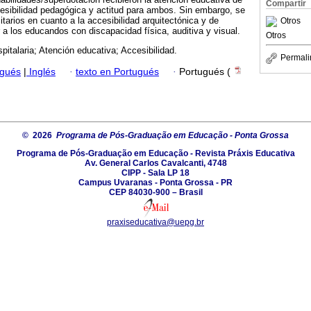
Compartir
esibilidad pedagógica y actitud para ambos. Sin embargo, se
tarios en cuanto a la accesibilidad arquitectónica y de
Otros
a los educandos con discapacidad física, auditiva y visual.
Otros
pitalaria; Atención educativa; Accesibilidad.
Permali
ugués
|
Inglés
·
texto en Portugués
·
Portugués (
© 2026
Programa de Pós-Graduação em Educação - Ponta Grossa
Programa de Pós-Graduação em Educação - Revista Práxis Educativa
Av. General Carlos Cavalcanti, 4748
CIPP - Sala LP 18
Campus Uvaranas - Ponta Grossa - PR
CEP 84030-900 – Brasil
praxiseducativa@uepg.br