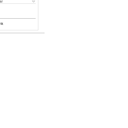
ar
nk