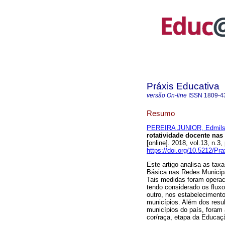
Práxis Educativa
versão On-line
ISSN
1809-4
Resumo
PEREIRA JUNIOR, Edmils
rotatividade docente nas
[online]. 2018, vol.13, n.
https://doi.org/10.5212/Pr
Este artigo analisa as tax
Básica nas Redes Municipa
Tais medidas foram opera
tendo considerado os flux
outro, nos estabeleciment
municípios. Além dos resul
municípios do país, foram
cor/raça, etapa da Educaçã