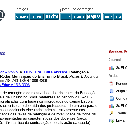
Serviços P
309
Journal
SciELO
on Antonio
e
OLIVEIRA, Dalila Andrade
.
Retenção e
Artigo
 Redes Municipais de Ensino no Brasil.
Práxis Educativa
3, pp.734-749. ISSN 1809-4309.
Portug
axEduc.v.13i3.0006
.
Artigo
as de retenção e de rotatividade dos docentes da Educação
is de Ensino no Brasil referentes ao período 2015-2016.
Como ci
cionalizadas com base nos microdados do Censo Escolar,
os de entrada e de saída dos professores, de um ano para o
SciELO
os educacionais vinculados administrativamente aos
Traduç
tados das taxas de retenção e de rotatividade de todos os
 apresentadas as características dos docentes (sexo,
Enviar 
o Básica, tipo de contratação e localização da escola).