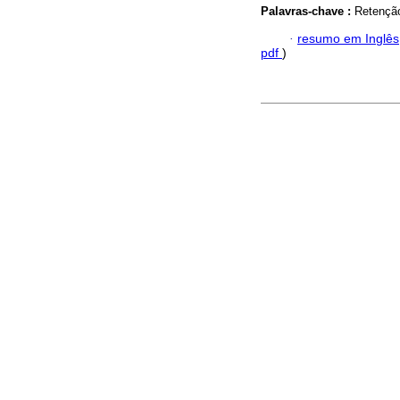
Palavras-chave :
Retenção
·
resumo em Inglês
pdf
)