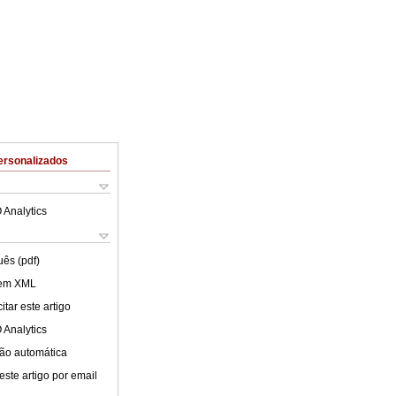
ersonalizados
 Analytics
uês (pdf)
 em XML
tar este artigo
 Analytics
ão automática
este artigo por email