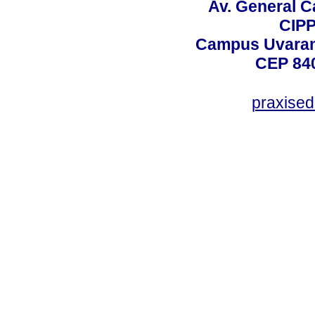
Av. General C
CIPP
Campus Uvarana
CEP 840
praxise