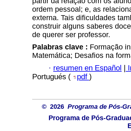
partir da relação com os alu
ordem pessoal; e, as relaci
externa. Tais dificuldades ta
construir alguns saberes doce
de querer ser professor.
Palabras clave :
Formação ini
Matemática; Desafios na form
·
resumen en Español
|
I
Portugués (
pdf
)
© 2026
Programa de Pós-Gr
Programa de Pós-Graduaç
E