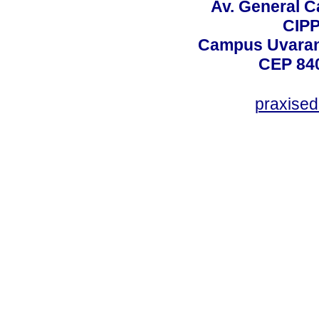
Av. General C
CIPP
Campus Uvarana
CEP 840
praxise