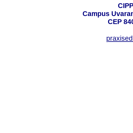
CIPP
Campus Uvarana
CEP 840
praxise