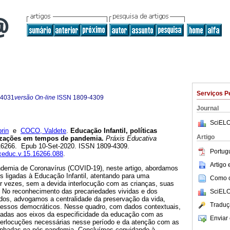
Serviços P
-4031
versão On-line
ISSN
1809-4309
Journal
SciELO
rin
e
COCO, Valdete
.
Educação Infantil, políticas
Artigo
izações em tempos de pandemia
.
Práxis Educativa
2016266. Epub 10-Set-2020. ISSN 1809-4309.
Portug
axeduc.v.15.16266.088
.
Artigo
ndemia de Coronavírus (COVID-19), neste artigo, abordamos
s ligadas à Educação Infantil, atentando para uma
Como ci
or vezes, sem a devida interlocução com as crianças, suas
s. No reconhecimento das precariedades vividas e dos
SciELO
os, advogamos a centralidade da preservação da vida,
Traduç
cessos democráticos. Nesse quadro, com dados contextuais,
adas aos eixos da especificidade da educação com as
Enviar 
terlocuções necessárias nesse período e da atenção com as
minhadas na pós-pandemia. Concluímos convidando à