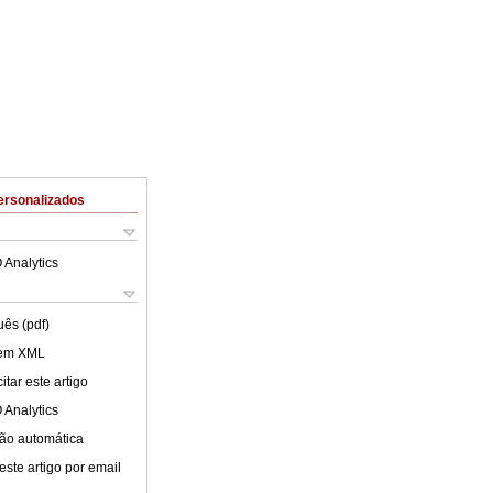
ersonalizados
 Analytics
uês (pdf)
 em XML
tar este artigo
 Analytics
ão automática
este artigo por email