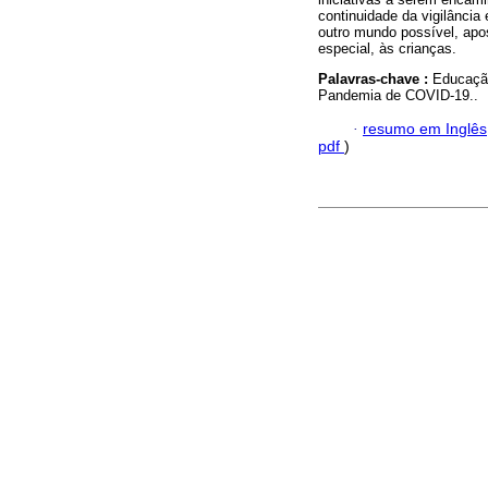
continuidade da vigilância
outro mundo possível, apo
especial, às crianças.
Palavras-chave :
Educação
Pandemia de COVID-19..
·
resumo em Inglês
pdf
)