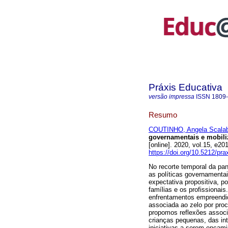
Práxis Educativa
versão impressa
ISSN
1809
Resumo
COUTINHO, Angela Scalab
governamentais e mobil
[online]. 2020, vol.15, e
https://doi.org/10.5212/pr
No recorte temporal da pa
as políticas governamentai
expectativa propositiva, p
famílias e os profissionai
enfrentamentos empreendid
associada ao zelo por pro
propomos reflexões associ
crianças pequenas, das in
iniciativas a serem enca