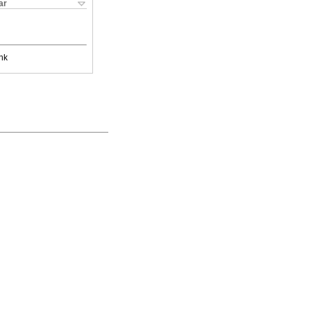
ar
nk