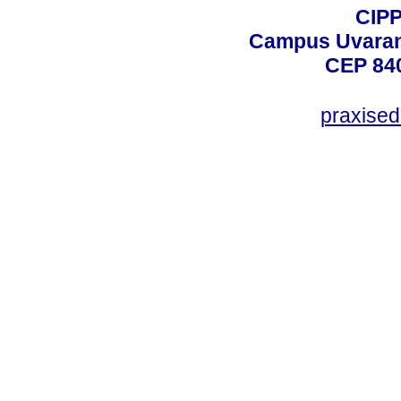
CIPP
Campus Uvarana
CEP 840
praxise