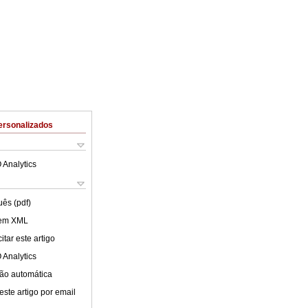
ersonalizados
 Analytics
uês (pdf)
 em XML
tar este artigo
 Analytics
ão automática
este artigo por email