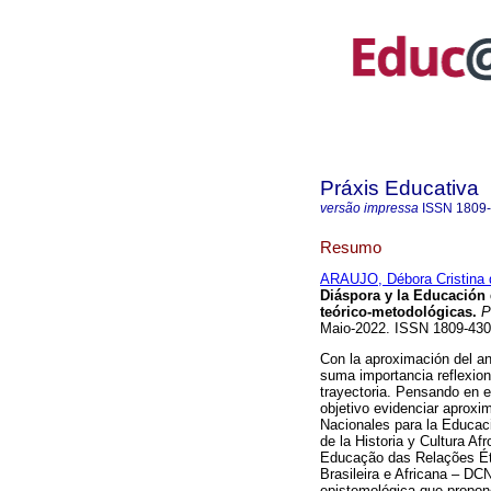
Práxis Educativa
versão impressa
ISSN
1809
Resumo
ARAUJO, Débora Cristina 
Diáspora y la Educación 
teórico-metodológicas.
Pr
Maio-2022. ISSN 1809-43
Con la aproximación del an
suma importancia reflexio
trayectoria. Pensando en e
objetivo evidenciar aproxim
Nacionales para la Educac
de la Historia y Cultura Af
Educação das Relações Étni
Brasileira e Africana – DC
epistemológica que propone