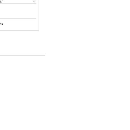
ar
nk