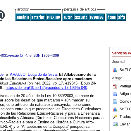
Serviços P
-4031
versão On-line
ISSN
1809-4309
Journal
SciELO
de
e
ARAUJO, Eduardo da Silva
.
El Alfabetismo de la
Artigo
de las Relaciones Étnico-Raciales: aproximaciones
áxis Educativa
[online]. 2022, vol.17, e19345. Epub 24-
Portug
09.
https://doi.org/10.5212/praxeduc.v.17.19345.040
.
Artigo
iversario de 20 años de la Ley 10.639/2003, se hace de
nar sobre los desafíos que marcaron y aún marcan su
Como ci
so, este artículo, de naturaleza ensayista, tiene como
aciones entre lo que preconizan las Directrices Curriculares
SciELO
ión de las Relaciones Étnico-Raciales y para la Enseñanza
Traduç
robrasileña y Africana (Diretrizes Curriculares Nacionais para a
co-Raciais e para o Ensino de História e Cultura Afro-
Enviar 
NERER) y el “Alfabetismo de la Diáspora” perspectiva
 el enfrentamiento de la “deseducación”, promovido por un