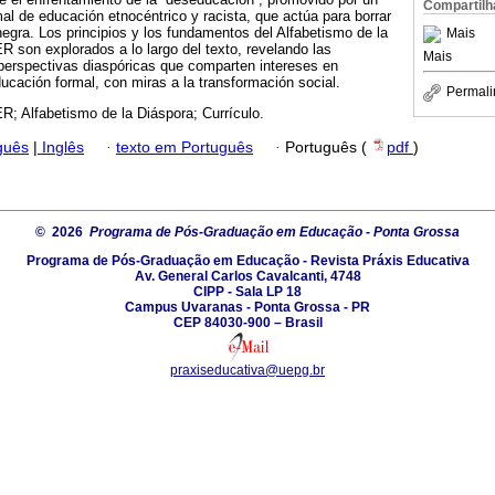
Compartilh
mal de educación etnocéntrico y racista, que actúa para borrar
 negra. Los principios y los fundamentos del Alfabetismo de la
Mais
son explorados a lo largo del texto, revelando las
Mais
perspectivas diaspóricas que comparten intereses en
cación formal, con miras a la transformación social.
Permali
 Alfabetismo de la Diáspora; Currículo.
guês
|
Inglês
·
texto em Português
·
Português (
pdf
)
© 2026
Programa de Pós-Graduação em Educação - Ponta Grossa
Programa de Pós-Graduação em Educação - Revista Práxis Educativa
Av. General Carlos Cavalcanti, 4748
CIPP - Sala LP 18
Campus Uvaranas - Ponta Grossa - PR
CEP 84030-900 – Brasil
praxiseducativa@uepg.br