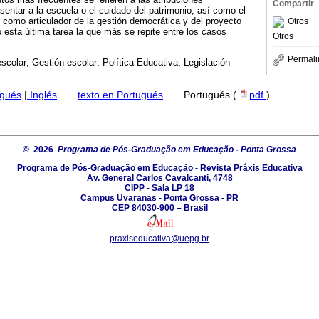
Compartir
sentar a la escuela o el cuidado del patrimonio, así como el
r como articulador de la gestión democrática y del proyecto
Otros
o esta última tarea la que más se repite entre los casos
Otros
Permali
escolar; Gestión escolar; Política Educativa; Legislación
ugués
|
Inglés
·
texto en Portugués
·
Portugués (
pdf
)
© 2026
Programa de Pós-Graduação em Educação - Ponta Grossa
Programa de Pós-Graduação em Educação - Revista Práxis Educativa
Av. General Carlos Cavalcanti, 4748
CIPP - Sala LP 18
Campus Uvaranas - Ponta Grossa - PR
CEP 84030-900 – Brasil
praxiseducativa@uepg.br