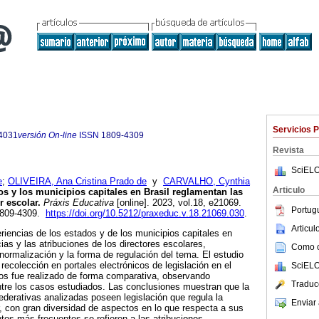
Servicios 
4031
versión On-line
ISSN
1809-4309
Revista
SciELO
e
;
OLIVEIRA, Ana Cristina Prado de
y
CARVALHO, Cynthia
Articulo
 y los municipios capitales en Brasil reglamentan las
r escolar.
Práxis Educativa
[online]. 2023, vol.18, e21069.
Portug
1809-4309.
https://doi.org/10.5212/praxeduc.v.18.21069.030
.
Articu
eriencias de los estados y de los municipios capitales en
ias y las atribuciones de los directores escolares,
Como ci
 normalización y la forma de regulación del tema. El estudio
e recolección en portales electrónicos de legislación en el
SciELO
atos fue realizado de forma comparativa, observando
Traduc
entre los casos estudiados. Las conclusiones muestran que la
ederativas analizadas poseen legislación que regula la
Enviar 
ar, con gran diversidad de aspectos en lo que respecta a sus
tos más frecuentes se refieren a las atribuciones