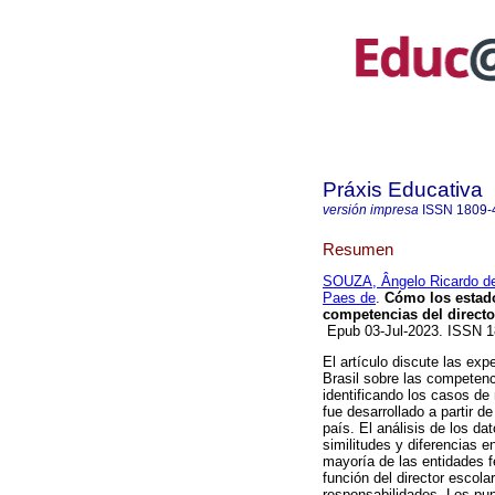
Práxis Educativa
versión impresa
ISSN
1809-
Resumen
SOUZA, Ângelo Ricardo d
Paes de
.
Cómo los estados
competencias del directo
Epub 03-Jul-2023. ISSN 
El artículo discute las exp
Brasil sobre las competenc
identificando los casos de
fue desarrollado a partir d
país. El análisis de los d
similitudes y diferencias 
mayoría de las entidades f
función del director escol
responsabilidades. Los pun