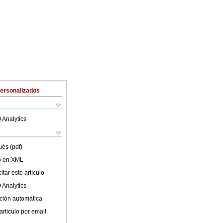
Personalizados
 Analytics
ués (pdf)
lo en XML
tar este artículo
 Analytics
ción automática
articulo por email