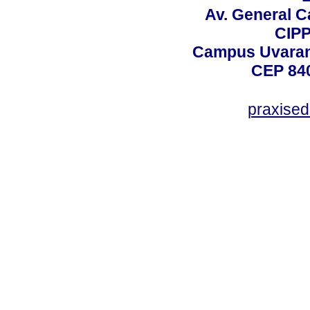
Av. General C
CIPP
Campus Uvarana
CEP 840
praxise