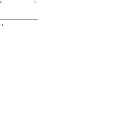
ar
nk