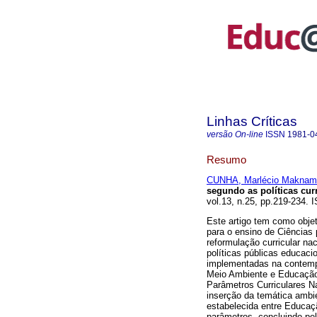
Linhas Críticas
versão On-line
ISSN
1981-0
Resumo
CUNHA, Marlécio Maknama
segundo as políticas curri
vol.13, n.25, pp.219-234.
Este artigo tem como objet
para o ensino de Ciências p
reformulação curricular n
políticas públicas educaci
implementadas na contempo
Meio Ambiente e Educação
Parâmetros Curriculares N
inserção da temática ambie
estabelecida entre Educaç
parâmetros, concluindo pel