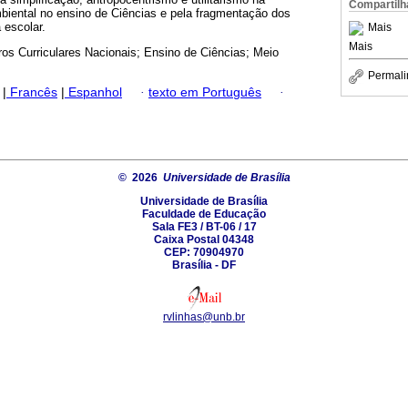
Compartilh
iental no ensino de Ciências e pela fragmentação dos
 escolar.
Mais
Mais
os Curriculares Nacionais; Ensino de Ciências; Meio
Permali
|
Francês
|
Espanhol
·
texto em Português
·
© 2026
Universidade de Brasília
Universidade de Brasília
Faculdade de Educação
Sala FE3 / BT-06 / 17
Caixa Postal 04348
CEP: 70904970
Brasília - DF
rvlinhas@unb.br