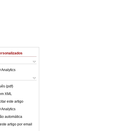
ersonalizados
 Analytics
uês (pdf)
 em XML
tar este artigo
 Analytics
ão automática
este artigo por email