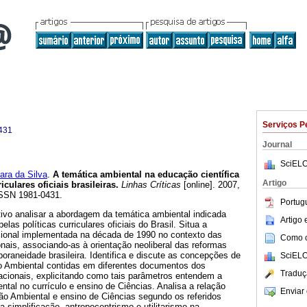
Serviços P
431
Journal
SciELO
ra da Silva
.
A temática ambiental na educação científica
Artigo
culares oficiais brasileiras.
Linhas Críticas
[online]. 2007,
 ISSN 1981-0431.
Portug
ivo analisar a abordagem da temática ambiental indicada
Artigo
elas políticas curriculares oficiais do Brasil. Situa a
acional implementada na década de 1990 no contexto das
Como ci
onais, associando-as à orientação neoliberal das reformas
raneidade brasileira. Identifica e discute as concepções de
SciELO
 Ambiental contidas em diferentes documentos dos
Traduç
acionais, explicitando como tais parâmetros entendem a
ntal no currículo e ensino de Ciências. Analisa a relação
Enviar 
ão Ambiental e ensino de Ciências segundo os referidos
a simplificação, antropocentrismo e utilitarismo na