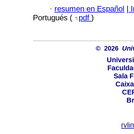
·
resumen en Español
|
I
Portugués (
pdf
)
© 2026
Uni
Universi
Faculda
Sala F
Caixa
CEP
Br
rvl