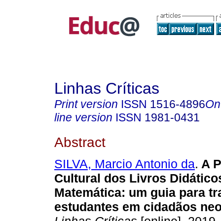
Linhas Críticas
Print version
ISSN
1516-4896
On
line version
ISSN
1981-0431
Abstract
SILVA, Marcio Antonio da
.
A P
Cultural dos Livros Didático
Matemática: um guia para t
estudantes em cidadãos neol