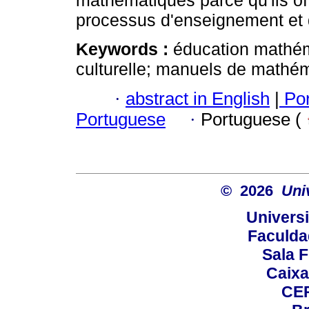
mathématiques parce qu'ils off
processus d'enseignement et 
Keywords :
éducation mathéma
culturelle; manuels de mathém
·
abstract in English
|
Por
Portuguese
·
Portuguese (
© 2026
Uni
Universi
Faculda
Sala F
Caixa
CEP