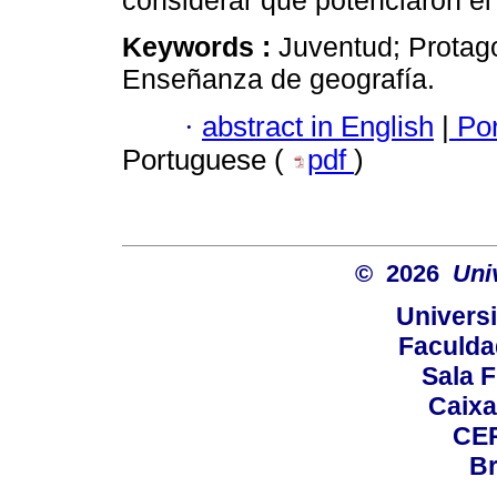
considerar que potenciaron el
Keywords :
Juventud; Protag
Enseñanza de geografía.
·
abstract in English
|
Por
Portuguese (
pdf
)
© 2026
Uni
Universi
Faculda
Sala F
Caixa
CEP
Br