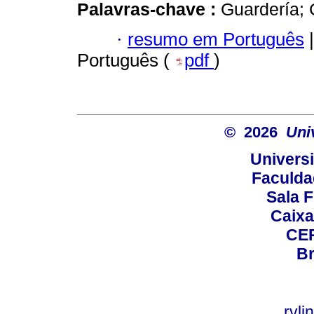
Palavras-chave :
Guardería; 
·
resumo em Português
|
Português (
pdf
)
© 2026
Uni
Universi
Faculda
Sala F
Caixa
CEP
Br
rvl