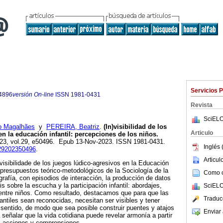
Servicios 
4896
versión On-line
ISSN
1981-0431
Revista
SciELO
o Magalhães
y
PEREIRA, Beatriz
.
(In)visibilidad de los
Articulo
n la educación infantil: percepciones de los niños.
023, vol.29, e50496. Epub 13-Nov-2023. ISSN 1981-0431.
Inglés 
c29202350496
.
Articu
n)visibilidade de los juegos lúdico-agresivos en la Educación
s presupuestos teórico-metodológicos de la Sociología de la
Como ci
ografía, con episodios de interacción, la producción de datos
is sobre la escucha y la participación infantil: abordajes,
SciELO
 entre niños. Como resultado, destacamos que para que las
Traduc
antiles sean reconocidas, necesitan ser visibles y tener
y sentido, de modo que sea posible construir puentes y atajos
Enviar 
 señalar que la vida cotidiana puede revelar armonía a partir
s, acciones y comprensiones.