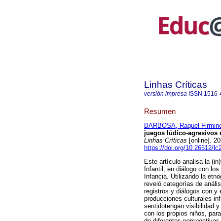
Linhas Críticas
versión impresa
ISSN
1516-
Resumen
BARBOSA, Raquel Firmin
juegos lúdico-agresivos e
Linhas Críticas
[online]. 2
https://doi.org/10.26512/l
Este artículo analisa la (i
Infantil, en diálogo con lo
Infancia. Utilizando la etn
reveló categorías de anális
registros y diálogos con y
producciones culturales inf
sentidotengan visibilidad 
con los propios niños, para
de diferentes perspectiva