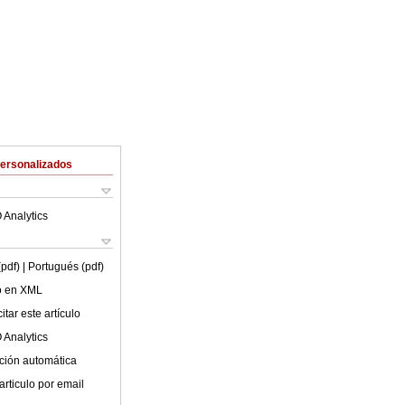
Personalizados
 Analytics
(pdf)
| Portugués (pdf)
lo en XML
tar este artículo
 Analytics
ción automática
articulo por email