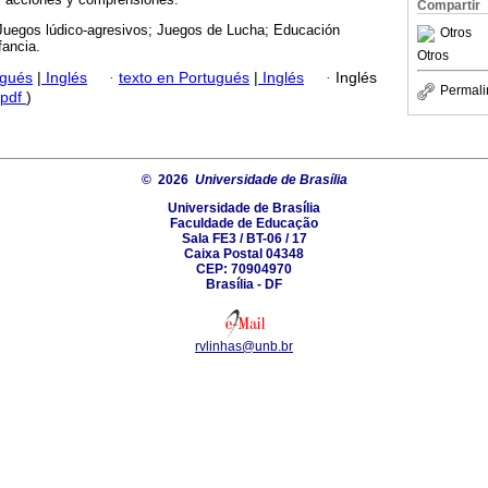
Compartir
Juegos lúdico-agresivos; Juegos de Lucha; Educación
Otros
fancia.
Otros
ugués
|
Inglés
·
texto en Portugués
|
Inglés
·
Inglés
Permali
pdf
)
© 2026
Universidade de Brasília
Universidade de Brasília
Faculdade de Educação
Sala FE3 / BT-06 / 17
Caixa Postal 04348
CEP: 70904970
Brasília - DF
rvlinhas@unb.br