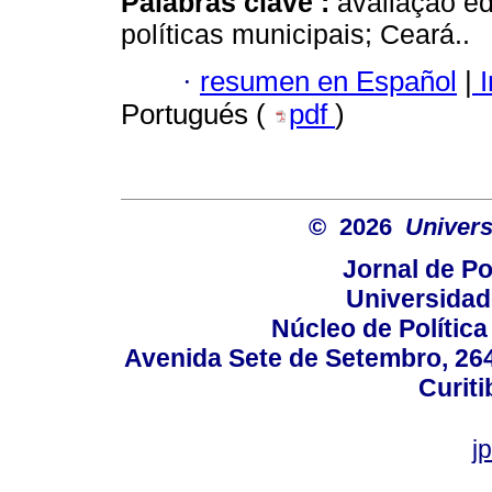
Palabras clave :
avaliação ed
políticas municipais; Ceará..
·
resumen en Español
|
I
Portugués (
pdf
)
© 2026
Univers
Jornal de Po
Universidad
Núcleo de Políti
Avenida Sete de Setembro, 2645
Curiti
j