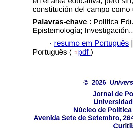
en el área educativa, pero si
constitución del campo como 
Palavras-chave :
Política Ed
Epistemología; Investigación..
·
resumo em Português
|
Português (
pdf
)
© 2026
Univers
Jornal de Po
Universidad
Núcleo de Políti
Avenida Sete de Setembro, 2645
Curiti