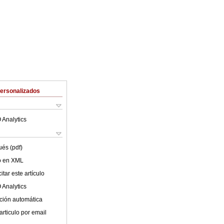
Personalizados
 Analytics
ués (pdf)
lo en XML
tar este artículo
 Analytics
ción automática
articulo por email