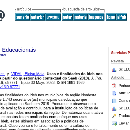
as Educacionais
Servicios 
1969
Revista
SciELO
ves
y
VIDAL, Eloisa Maia
.
Usos e finalidades do Ideb nos
Articulo
 partir do questionário contextual do Saeb (2019).
J. Pol.
l.16, e87771. Epub 30-Mayo-2023. ISSN 1981-1969.
Portug
.v16i0.87771
.
Articu
 as finalidades do Ideb nos municípios da região Nordeste
 1.743 secretários(as) municipais da educação que
Como ci
io aplicado no Saeb em 2019. Procurou-se observar se o
 de avaliação e contribuiu para a instituição de políticas de
SciELO
nal nas redes municipais da região. De natureza quantitativa
Traduc
s respostas foram analisadas com enfoque nos usos
 Ideb, estes últimos em associação a políticas de
Enviar 
onal. Observou-se o fortalecimento de uma cultura de
ipal, com formas de utilização compartilhadas pela ampla