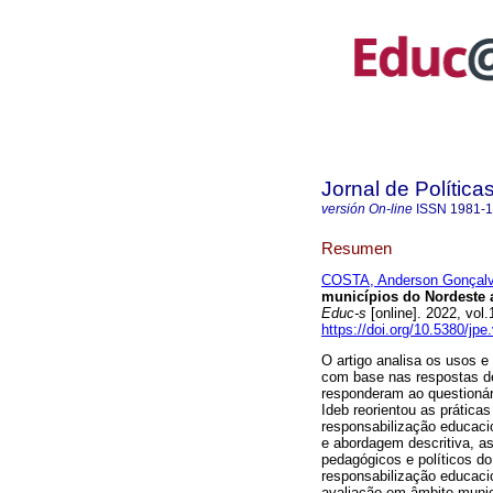
Jornal de Polític
versión On-line
ISSN
1981-
Resumen
COSTA, Anderson Gonçal
municípios do Nordeste a
Educ-s
[online]. 2022, vo
https://doi.org/10.5380/jpe
O artigo analisa os usos e
com base nas respostas de
responderam ao questionár
Ideb reorientou as práticas
responsabilização educacio
e abordagem descritiva, a
pedagógicos e políticos do
responsabilização educaci
avaliação em âmbito munic