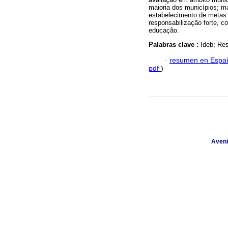
maioria dos municípios; m
estabelecimento de metas 
responsabilização forte, c
educação.
Palabras clave :
Ideb; Res
·
resumen en Espa
pdf
)
Aveni