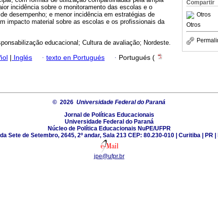
Compartir
aior incidência sobre o monitoramento das escolas e o
de desempenho; e menor incidência em estratégias de
Otros
om impacto material sobre as escolas e os profissionais da
Otros
Permali
ponsabilização educacional; Cultura de avaliação; Nordeste.
ñol
|
Inglés
·
texto en Portugués
·
Portugués (
© 2026
Universidade Federal do Paraná
Jornal de Políticas Educacionais
Universidade Federal do Paraná
Núcleo de Política Educacionais NuPE/UFPR
da Sete de Setembro, 2645, 2º andar, Sala 213 CEP: 80.230-010 | Curitiba | PR | 
jpe@ufpr.br