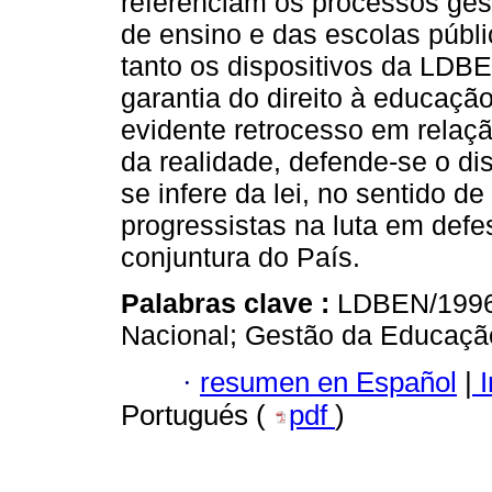
referenciam os processos ges
de ensino e das escolas públ
tanto os dispositivos da LDB
garantia do direito à educaç
evidente retrocesso em relaç
da realidade, defende-se o di
se infere da lei, no sentido d
progressistas na luta em defe
conjuntura do País.
Palabras clave :
LDBEN/1996
Nacional; Gestão da Educação
·
resumen en Español
|
I
Portugués (
pdf
)