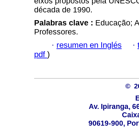
eixos propostos pela UNESCO
década de 1990.
Palabras clave :
Educação; A
Professores.
·
resumen en Inglés
·
pdf
)
© 2
Av. Ipiranga, 6
Caix
90619-900, Po