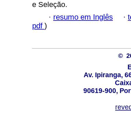
e Seleção.
·
resumo em Inglês
·
pdf
)
© 2
Av. Ipiranga, 6
Caix
90619-900, Po
reve