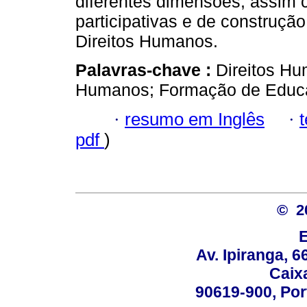
diferentes dimensões, assim c
participativas e de construçã
Direitos Humanos.
Palavras-chave :
Direitos H
Humanos; Formação de Educ
·
resumo em Inglês
·
pdf
)
© 2
Av. Ipiranga, 6
Caix
90619-900, Po