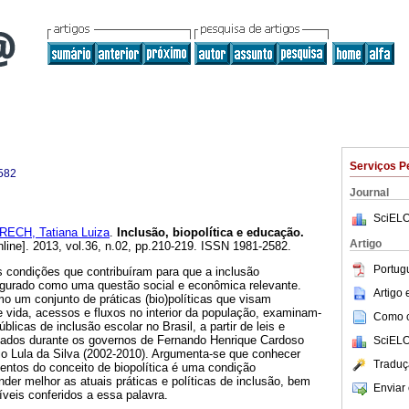
Serviços P
582
Journal
SciELO
RECH, Tatiana Luiza
.
Inclusão, biopolítica e educação.
Artigo
line]. 2013, vol.36, n.02, pp.210-219. ISSN 1981-2582.
Portug
s condições que contribuíram para que a inclusão
igurado como uma questão social e econômica relevante.
Artigo
o um conjunto de práticas (bio)políticas que visam
 vida, acessos e fluxos no interior da população, examinam-
Como ci
úblicas de inclusão escolar no Brasil, a partir de leis e
gados durante os governos de Fernando Henrique Cardoso
SciELO
io Lula da Silva (2002-2010). Argumenta-se que conhecer
Traduç
tos do conceito de biopolítica é uma condição
er melhor as atuais práticas e políticas de inclusão, bem
Enviar 
veis conferidos a essa palavra.