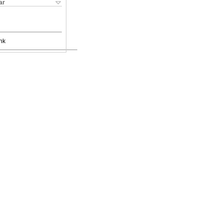
ar
nk